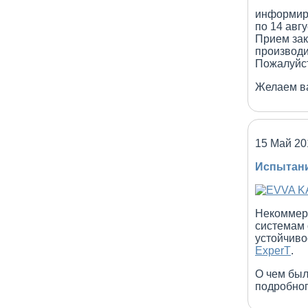
информиру
по 14 авг
Прием зак
производи
Пожалуйст
Желаем в
15 Май 20
Испытани
Некоммер
системам 
устойчиво
ExperT
.
О чем бы
подробног