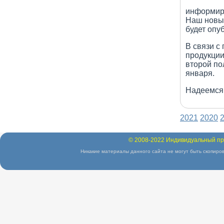
информиру
Наш новый
будет опу
В связи с
продукции
второй по
января.
Надеемся
2021
2020
© 2008-2022 Индивидуальный пр
Никакие материалы данного сайта не могут быть скопиров