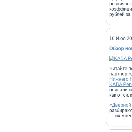
розничные
коэффицие
рублей за
16 Июл 2
Обзор но
Читайте 
партнер
«
Нижнего 
KABA Pen
описали к
как от си
«Дверной
разбирают
— их мнен