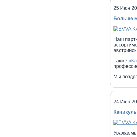
25 Июн 2
Больше м
Наш парт
ассортиме
австрийс
Также
«Кл
профессио
Мы поздр
24 Июн 2
Каникулы
Уважаемы