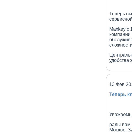
Теперь вы
сервисной
Maxkey с 
компании 
обслужива
сложности
Центральн
удобства 
13 Фев 20
Теперь к
Уважаемые
рады вам 
Москве. З