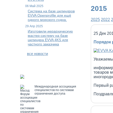
06 Май 2025
2015
Система на базе цилиндров
EVVA Openprofile для ещё
2025
2022
одного морского судна.
29 Апр 2025
Изготовили иерархическую
25 Дек 20
мастер-систему на базе
цилиндра EVVA 4KS для
Порядок 
частного заказчика
все новости
Уважаемы
информиру
товаров м
иногородн
Первый ра
Международная ассоциация
специалистов по системам
Поздравля
ограничения доступа