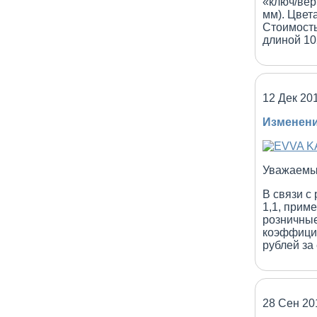
«ключ/вер
мм). Цвет
Стоимость
длиной 10
12 Дек 20
Изменени
Уважаемы
В связи с
1,1, прим
розничные
коэффицие
рублей за
28 Сен 20