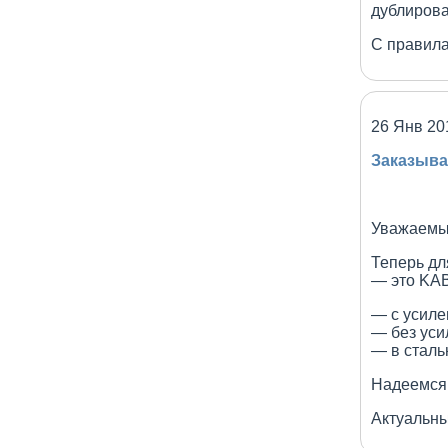
дублирова
С правила
26 Янв 20
Заказыва
Уважаемы
Теперь дл
— это KAB
— с усиле
— без уси
— в сталь
Надеемся,
Актуальны