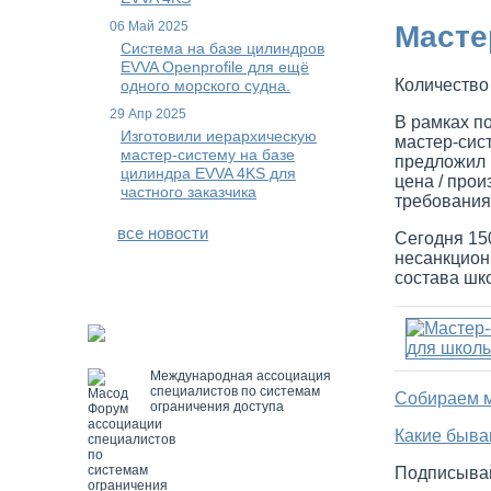
06 Май 2025
Масте
Система на базе цилиндров
EVVA Openprofile для ещё
Количество
одного морского судна.
29 Апр 2025
В рамках п
Изготовили иерархическую
мастер-сис
мастер-систему на базе
предложил 
цилиндра EVVA 4KS для
цена / про
частного заказчика
требования
все новости
Сегодня 15
несанкцион
состава шко
Международная ассоциация
специалистов по системам
Собираем м
ограничения доступа
Какие быва
Подписывай