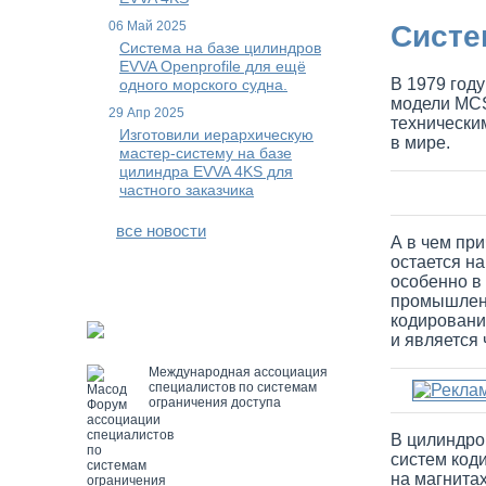
06 Май 2025
Систе
Система на базе цилиндров
EVVA Openprofile для ещё
В 1979 год
одного морского судна.
модели MCS
29 Апр 2025
технически
Изготовили иерархическую
в мире.
мастер-систему на базе
цилиндра EVVA 4KS для
частного заказчика
все новости
А в чем пр
остается н
особенно в
промышленн
кодировани
и является
Международная ассоциация
специалистов по системам
ограничения доступа
В цилиндро
систем код
на магнита