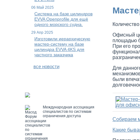
06 Май 2025
Масте
Система на базе цилиндров
EVVA Openprofile для ещё
Количество
одного морского судна.
29 Апр 2025
Офисный це
Изготовили иерархическую
площадью б
мастер-систему на базе
При его пр
цилиндра EVVA 4KS для
функционал
частного заказчика
разграниче
все новости
Для данног
механизмов
были впеча
долговечно
Международная ассоциация
специалистов по системам
ограничения доступа
Собираем м
Какие быва