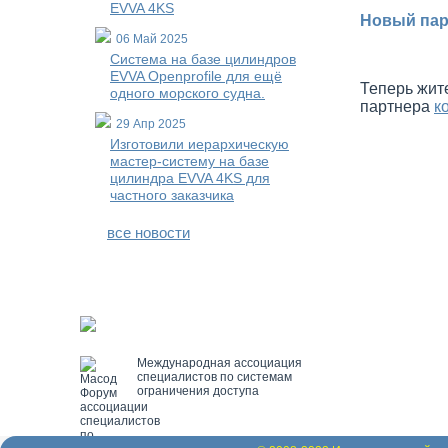
EVVA 4KS
Новый пар
06 Май 2025
Система на базе цилиндров
EVVA Openprofile для ещё
Теперь жит
одного морского судна.
партнера
к
29 Апр 2025
Изготовили иерархическую
мастер-систему на базе
цилиндра EVVA 4KS для
частного заказчика
все новости
Международная ассоциация
специалистов по системам
ограничения доступа