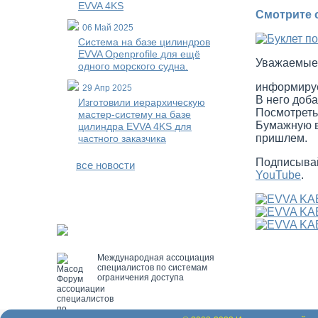
EVVA 4KS
Смотрите 
06 Май 2025
Система на базе цилиндров
EVVA Openprofile для ещё
Уважаемые
одного морского судна.
информируе
29 Апр 2025
В него доб
Изготовили иерархическую
Посмотреть
мастер-систему на базе
Бумажную в
цилиндра EVVA 4KS для
пришлем.
частного заказчика
Подписывай
все новости
YouTube
.
Международная ассоциация
специалистов по системам
ограничения доступа