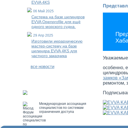
EVVA 4KS
Представл
06 Май 2025
Система на базе цилиндров
EVVA Openprofile для ещё
одного морского судна.
Пред
29 Апр 2025
Хаба
Изготовили иерархическую
мастер-систему на базе
цилиндра EVVA 4KS для
частного заказчика
Уважаемые 
все новости
особенно, 
цилиндровы
замков «За
ремонтом, 
Подписывай
Международная ассоциация
специалистов по системам
ограничения доступа