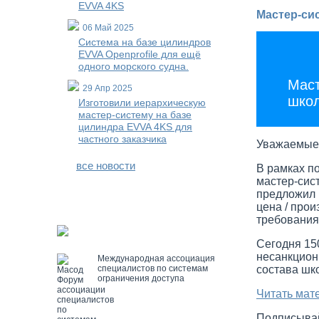
EVVA 4KS
Мастер-си
06 Май 2025
Система на базе цилиндров
EVVA Openprofile для ещё
одного морского судна.
Маст
29 Апр 2025
школ
Изготовили иерархическую
мастер-систему на базе
цилиндра EVVA 4KS для
частного заказчика
Уважаемые 
все новости
В рамках п
мастер-сис
предложил 
цена / про
требования
Сегодня 15
несанкцион
Международная ассоциация
специалистов по системам
состава шко
ограничения доступа
Читать мат
Подписывай