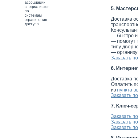
5. Мастерс
Доставка о
транспортн
Консультан
— быстро и
— помогут 
типу дверн
— организу
Заказать п
6. Интерне
Доставка п
Оплатить п
из
пункта в
Заказать п
7. Ключ-се
Заказать п
Заказать п
Заказать п
8. Интерн