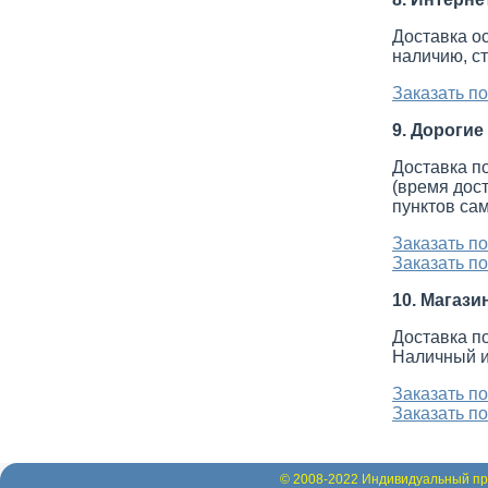
Доставка о
наличию, с
Заказать п
9. Дорогие
Доставка п
(время дос
пунктов сам
Заказать п
Заказать п
10. Магази
Доставка п
Наличный и
Заказать п
Заказать п
© 2008-2022 Индивидуальный пр