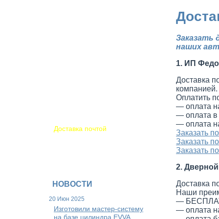
Магнитогорск
Доста
Новосибирск
Обнинск
Пермь
Заказать 
Псков
наших авт
Самара
Саратов
1. ИП Фед
Сочи
Томск
Доставка п
Ульяновск
компанией.
Уфа
Оплатить п
Хабаровск
— оплата н
Чебоксары
— оплата в
Другие регионы
— оплата 
Доставка почтой
Заказать п
Заказать п
Заказать п
2. Дверной
Доставка п
НОВОСТИ
Наши преи
20 Июн 2025
— БЕСПЛАТ
Изготовили мастер-систему
— оплата н
на базе цилиндра EVVA
— оплата б