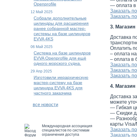
Openprofile
— оплата в
Заказать п
12 Май 2025
Заказать п
Собрали дополнительные
цилиндры для расширения
3. Магази
ранее собранной мастер-
системы на базе цилиндров
Доставка п
EVVA 4KS
транспортно
06 Май 2025
Оплатить п
Система на базе цилиндров
– оплата н
EVVA Openprofile для ещё
– оплата в
одного морского судна.
Заказать п
Заказать п
29 Апр 2025
Заказать п
Изготовили иерархическую
мастер-систему на базе
4. Магази
цилиндра EVVA 4KS для
частного заказчика
Доставка з
можете уто
все новости
— Гибкая ц
— Скидки д
— Разнообр
карты Visa
Международная ассоциация
Заказать п
специалистов по системам
Заказать п
ограничения доступа