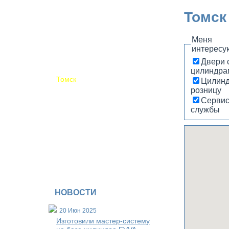
Магнитогорск
Томск
Новосибирск
Обнинск
Пермь
Меня
Псков
интересу
Самара
Саратов
Двери с
Сочи
цилиндра
Томск
Цилинд
Ульяновск
розницу
Уфа
Серви
Хабаровск
службы
Чебоксары
Другие регионы
Доставка почтой
НОВОСТИ
20 Июн 2025
Изготовили мастер-систему