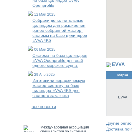
на базе цилиндра EVVA
Openprofile
12 Май 2025
Собрали дополнительные
цилиндры для расширения
ранее собранной мастер-
системы на базе цилиндров
EVVA 4KS
06 Май 2025
Система на базе цилиндров
EVVA Openprofile для ещё
EVVA
одного морского судна.
29 Апр 2025
Марка
Изготовили иерархическую
мастер-систему на базе
цилиндра EVVA 4KS для
частного заказчика
EVVA
все новости
Другие реги
Международная ассоциация
Доставка поч
специалистов по системам