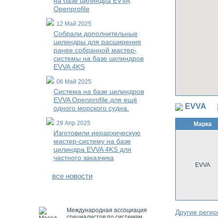
на базе цилиндра EVVA
Openprofile
12 Май 2025
Собрали дополнительные
цилиндры для расширения
ранее собранной мастер-
системы на базе цилиндров
EVVA 4KS
06 Май 2025
Система на базе цилиндров
EVVA Openprofile для ещё
EVVA
одного морского судна.
29 Апр 2025
Марка
Изготовили иерархическую
мастер-систему на базе
цилиндра EVVA 4KS для
частного заказчика
EVVA
все новости
Международная ассоциация
Другие реги
специалистов по системам