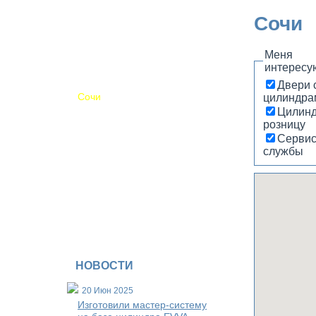
Магнитогорск
Сочи
Новосибирск
Обнинск
Пермь
Меня
Псков
интересу
Самара
Саратов
Двери с
Сочи
цилиндра
Томск
Цилинд
Ульяновск
розницу
Уфа
Серви
Хабаровск
службы
Чебоксары
Другие регионы
Доставка почтой
НОВОСТИ
20 Июн 2025
Изготовили мастер-систему