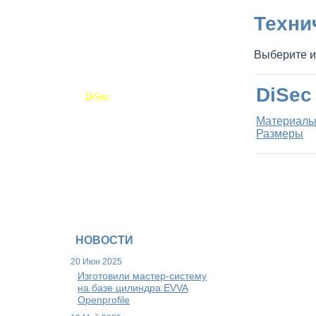
Почтовые замки
Техни
Скандинавские цилиндры
Схема модульной системы
DOM-TITAN
Выберите и
Висячие замки модели 842/HC
Ключи
Полуцилиндры
DiSec
DiSec
Материалы
Материал
Размеры
Размеры
Рекламные материалы
Видеоматериалы
Задайте нам вопрос
НОВОСТИ
20 Июн 2025
Изготовили мастер-систему
на базе цилиндра EVVA
Openprofile