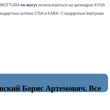
ки MOTTURA
не могут
использоваться на цилиндрах EVVA
стандартных штоках CISA и KABA. Стандартные вертушки
ский Борис Артемович. Все