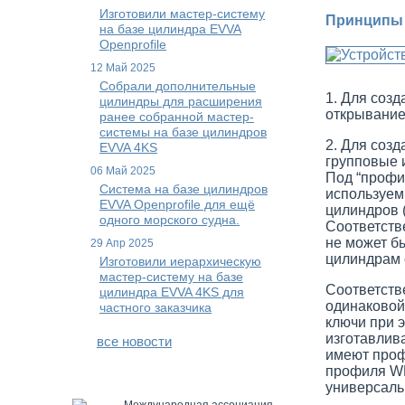
Изготовили мастер-систему
Принципы 
на базе цилиндра EVVA
Openprofile
12 Май 2025
Собрали дополнительные
1. Для соз
цилиндры для расширения
открывание
ранее собранной мастер-
системы на базе цилиндров
2. Для соз
EVVA 4KS
групповые 
06 Май 2025
Под “профи
Система на базе цилиндров
используем
EVVA Openprofile для ещё
цилиндров
одного морского судна.
Соответств
не может б
29 Апр 2025
цилиндрам 
Изготовили иерархическую
мастер-систему на базе
Соответств
цилиндра EVVA 4KS для
одинаковой
частного заказчика
ключи при 
изготавлив
все новости
имеют проф
профиля WR
универсаль
Международная ассоциация