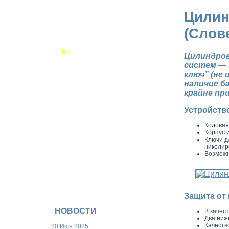
Скандинавские цилиндры
Цилин
Почтовые замки
Дополнительные функции
(Слов
Дублирование ключей
DOM-TITAN
K1
Цилиндров
i6
систем — 
K56
ключ” (не
K56 c перекодировкой
наличие б
Висячие замки 842/HC
крайне пр
Дополнительные функции
DiSec
Устройств
Мастер-системы
Кодовая
Модели цилиндров
Корпус 
Портфолио Мастер-системы
Ключи д
Вертушки
никелир
Цены
Возможн
Защита от
НОВОСТИ
В качес
Два ниж
Качеств
20 Июн 2025