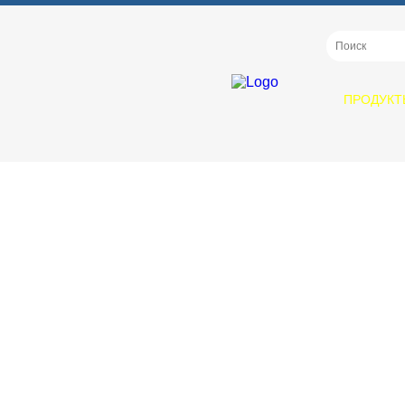
ПРОДУКТ
ПРОДУКТЫ
EVVA
OpenProfile
EPS
ICS
ICS Vario
ICS TAF
3KS
4KS
MCS
Навесные замки SQUIRE