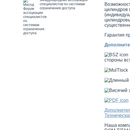
Возможность
специалистов по системам
ограничения доступа
цилиндров 
(индивидуа
цилиндровы
существенн
Гарантия п
Дополните
стороны вс
Дополните
Техническ
Наша компа