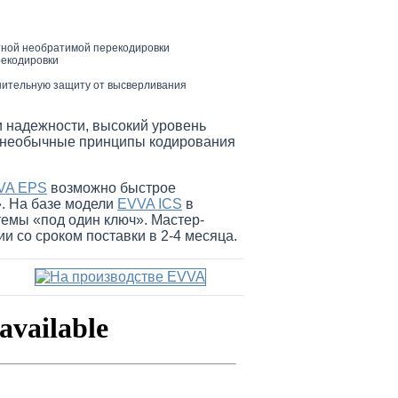
тной необратимой перекодировки
рекодировки
нительную защиту от высверливания
и надежности, высокий уровень
, необычные принципы кодирования
VA EPS
возможно быстрое
». На базе модели
EVVA ICS
в
емы «под один ключ». Мастер-
и со сроком поставки в 2-4 месяца.