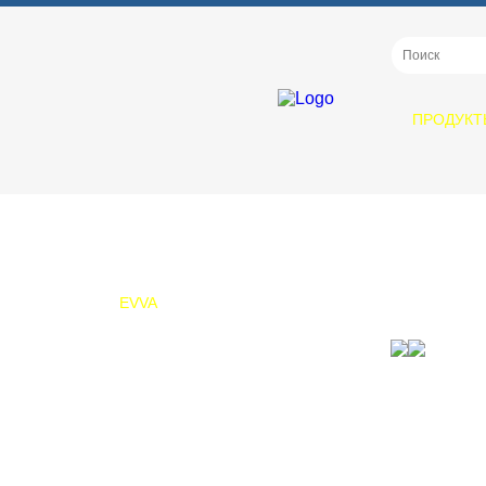
ПРОДУКТ
ПРОДУКТЫ
EVVA
OpenProfile
EPS
ICS
ICS Vario
ICS TAF
3KS
4KS
MCS
Навесные замки SQUIRE