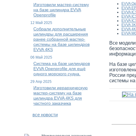
EVVA Op
Изготовили мастер-систему
EVVA E
на базе цилиндра EVVA
EVVA IC
Openprofile
EVVA ICS
EVVA IC
12 Май 2025
EVVA 3
Собрали дополнительные
EVVA 4
EVVA M
цилиндры для расширения
ранее собранной мастер-
Все модели
системы на базе цилиндров
безопаснос
EVVA 4KS
информаци
06 Май 2025
Система на базе цилиндров
На базе ци
EVVA Openprofile для ещё
изготовлен
одного морского судна.
России пре
системы на 
29 Апр 2025
Изготовили иерархическую
мастер-систему на базе
цилиндра EVVA 4KS для
частного заказчика
все новости
Международная ассоциация