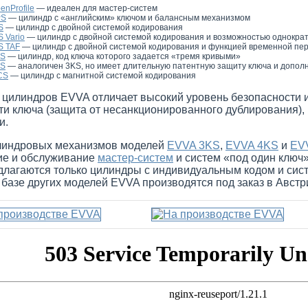
enProfile
— идеален для мастер-систем
PS
— цилиндр с «английским» ключом и балансным механизмом
S
— цилиндр с двойной системой кодирования
 Vario
— цилиндр с двойной системой кодирования и возможностью однокра
S TAF
— цилиндр с двойной системой кодирования и функцией временной пе
KS
— цилиндр, код ключа которого задается «тремя кривыми»
KS
— аналогичен 3KS, но имеет длительную патентную защиту ключа и допол
CS
— цилиндр с магнитной системой кодирования
 цилиндров EVVA отличает высокий уровень безопасности 
ти ключа (защита от несанкционированного дублирования)
и.
линдровых механизмов моделей
EVVA 3KS
,
EVVA 4KS
и
EV
ие и обслуживание
мастер-систем
и систем «под один ключ
длагаются только цилиндры с индивидуальным кодом и сист
базе других моделей EVVA производятся под заказ в Австри