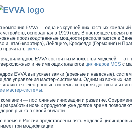
я компания EVVA — одна из крупнейших частных компаний 
 устройств, основанная в 1919 году. В настоящее время в 
сновные производственные мощности располагаются в Вене
о и штаб-квартира), Лейпциге, Крефелде (Германия) и Праг
о прочитать
здесь
.
ряд цилиндров EVVA состоит из множества моделей — от п
сверхсложных и не имеющих аналогов
цилиндров MCS
с ма
ндров EVVA выпускает замки (врезные и навесные), систе
е для управления мастер-системами. Одним из важных нап
е являются электронные системы контроля доступа и их ин
ие мастер-системы
.
компании — постоянные инновации и развитие. Современ
и разработки новых продуктов уже долгое время позволяют
деров рынка в своей области.
е время в России представлены пять моделей цилиндровы
 имеет три модификации: