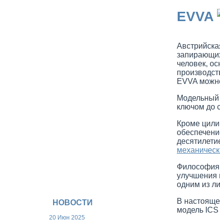
Скандинавские цилиндры
EVVA
Почтовые замки
Дополнительные функции
Дублирование ключей
DOM-TITAN
Австрийска
K1
запирающих
i6
человек, о
K56
производств
K56 c перекодировкой
EVVA можн
Висячие замки 842/HC
Дополнительные функции
Модельный 
DiSec
ключом до 
Мастер-системы
Модели цилиндров
Кроме цили
Портфолио Мастер-системы
обеспечени
Вертушки
десятилети
Цены
механическ
Философия 
улучшения 
одним из ли
В настояще
НОВОСТИ
модель ICS
20 Июн 2025