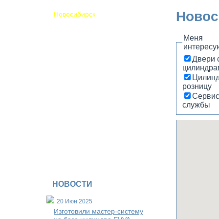
Магнитогорск
Новос
Новосибирск
Обнинск
Пермь
Меня
Псков
интересу
Самара
Саратов
Двери с
Сочи
цилиндра
Томск
Цилинд
Ульяновск
розницу
Уфа
Серви
Хабаровск
службы
Чебоксары
Другие регионы
Доставка почтой
НОВОСТИ
20 Июн 2025
Изготовили мастер-систему