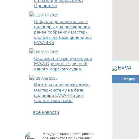
на базе цилиндра EVVA
Openprofile
12 Май 2025
Собрали дополнительные
цилиндры для расширения
ранее собранной мастер-
системы на базе цилиндров
EVVA 4KS
06 Май 2025
Система на базе цилиндров
EVVA Openprofile для ещё
EVVA
одного морского судна.
29 Апр 2025
Марка
Изготовили иерархическую
мастер-систему на базе
цилиндра EVVA 4KS для
частного заказчика
все новости
Международная ассоциация
специалистов по системам